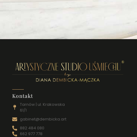
Kontakt
Tarnów | ul. Krakowska
61/1
gabinet@dembicka.art
882 484 080
662 977 778