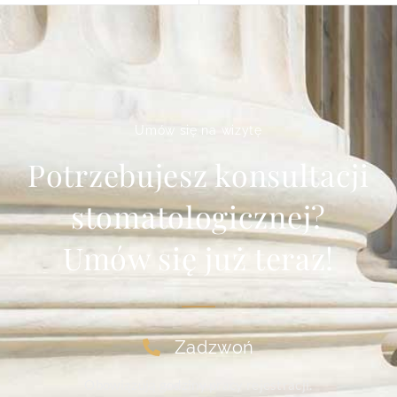
Umów się na wizytę
Potrzebujesz konsultacji
stomatologicznej?
Umów się już teraz!
Zadzwoń
Obowiązują godziny pracy rejestracji.