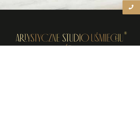
Kontakt
Tarnów | ul. Krakowska
61/1
gabinet@dembicka.art
882 484 080
662 977 778
Media
Finansowanie