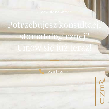
Umów się na wizytę
Potrzebujesz konsultacji
stomatologicznej?
Umów się już teraz!
Zadzwoń
Obowiązują godziny pracy rejestracji.