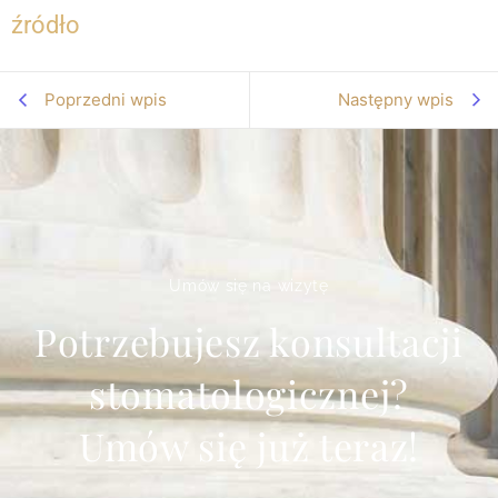
źródło
Poprzedni wpis
Następny wpis
Umów się na wizytę
Potrzebujesz konsultacji
stomatologicznej?
Umów się już teraz!