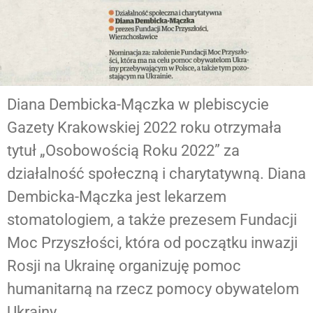
Kontakt
FAQ
Dental
Diana Dembicka-Mączka w plebiscycie
Tourism
Gazety Krakowskiej 2022 roku otrzymała
tytuł „Osobowością Roku 2022” za
działalność społeczną i charytatywną. Diana
Dembicka-Mączka jest lekarzem
stomatologiem, a także prezesem Fundacji
Moc Przyszłości, która od początku inwazji
Rosji na Ukrainę organizuję pomoc
humanitarną na rzecz pomocy obywatelom
Ukrainy.