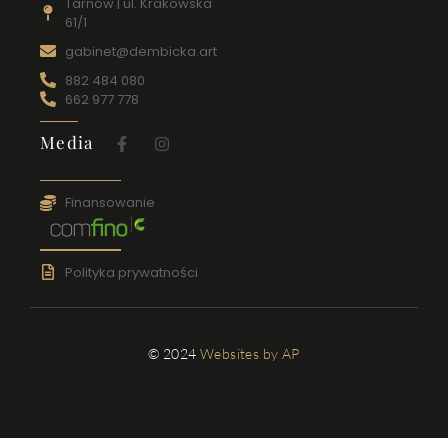
Tarnów | ul. Krakowska
61/1
gabinet@dembicka.art
882 484 080
662 977 778
Media
Finansowanie
Polityka prywatności
© 2024
Websites by AP